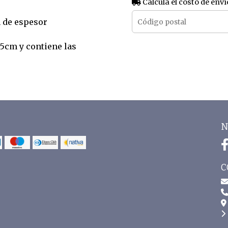
Calculá el costo de enví
m de espesor
x5cm y contiene las
N
C