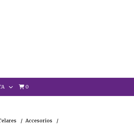
TA
0
Telares
Accesorios