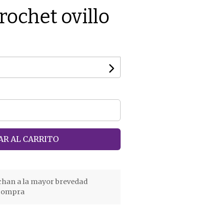
ochet ovillo
R AL CARRITO
chan a la mayor brevedad
 compra