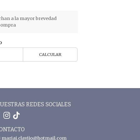
chan a la mayor brevedad
 compra
o
CALCULAR
UESTRAS REDES SOCIALES
ONTACTO
mariaj.clavijo@hotmail.com