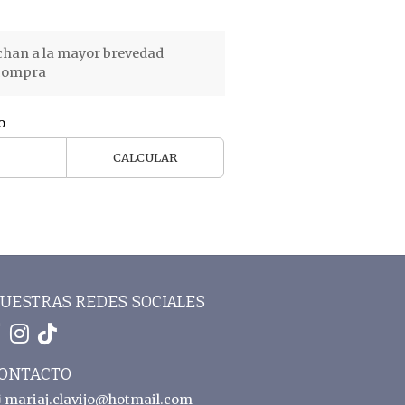
chan a la mayor brevedad
 compra
o
CALCULAR
UESTRAS REDES SOCIALES
ONTACTO
mariaj.clavijo@hotmail.com