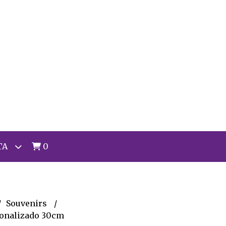
TA
0
Souvenirs
sonalizado 30cm