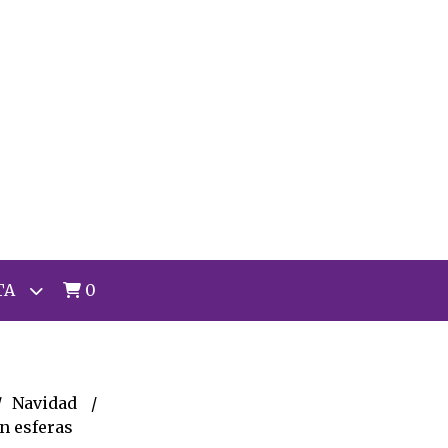
TA
0
Navidad
n esferas