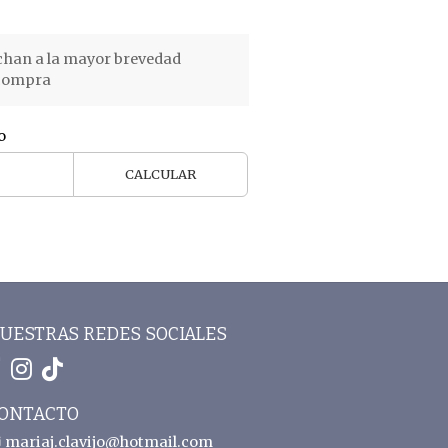
chan a la mayor brevedad
 compra
o
CALCULAR
UESTRAS REDES SOCIALES
ONTACTO
mariaj.clavijo@hotmail.com