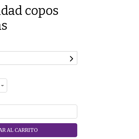
idad copos
as
R AL CARRITO