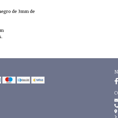
 negro de 3mm de
cm
s.
N
C