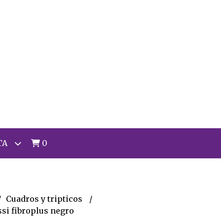
TA
0
Cuadros y tripticos
si fibroplus negro