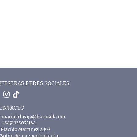
UESTRAS REDES SOCIALES
ONTACTO
mariaj.clavijo@hotmail.com
+5491135023164
Placido Martinez 2007
Botón de arrepentimiento