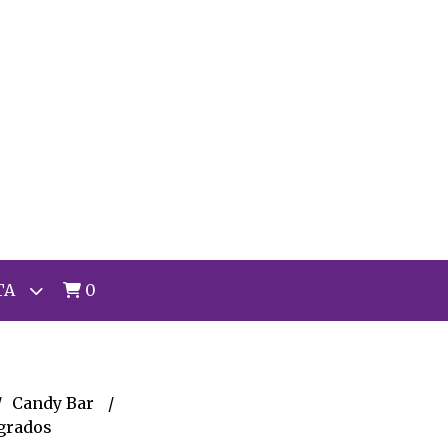
TA
0
Candy Bar
 grados