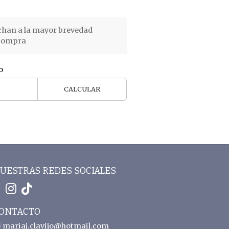
chan a la mayor brevedad
 compra
o
CALCULAR
UESTRAS REDES SOCIALES
ONTACTO
mariaj.clavijo@hotmail.com