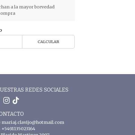
chan a la mayor brevedad
 compra
o
CALCULAR
UESTRAS REDES SOCIALES
ONTACTO
mariaj.clavijo@hotmail.com
+5491135023164