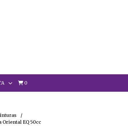
TA
0
inturas
a Oriental EQ 50cc