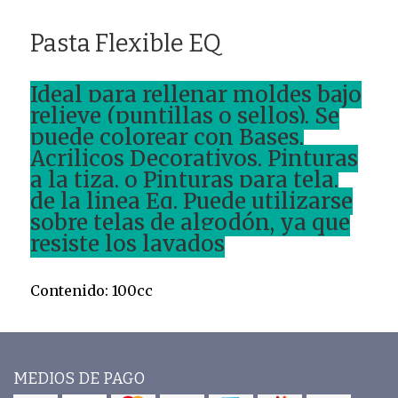
Pasta Flexible EQ
Ideal para rellenar moldes bajo
relieve (puntillas o sellos). Se
puede colorear con Bases,
Acrilicos Decorativos, Pinturas
a la tiza, o Pinturas para tela,
de la linea Eq. Puede utilizarse
sobre telas de algodón, ya que
resiste los lavados
Contenido: 100cc
MEDIOS DE PAGO