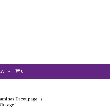
TA
0
aminas Decoupage
intage 1